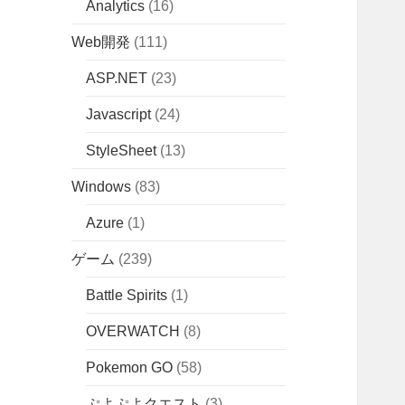
Analytics
(16)
Web開発
(111)
ASP.NET
(23)
Javascript
(24)
StyleSheet
(13)
Windows
(83)
Azure
(1)
ゲーム
(239)
Battle Spirits
(1)
OVERWATCH
(8)
Pokemon GO
(58)
ぷよぷよクエスト
(3)