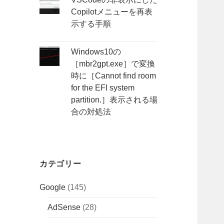
Copilotメニューを再表
示する手順
Windows10の
［mbr2gpt.exe］で変換
時に［Cannot find room
for the EFI system
partition.］表示される場
合の対処法
カテゴリー
Google
(145)
AdSense
(28)