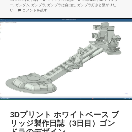
稿
テ
グ
ー
,
ガンダム
,
ガンプラ
,
ガンプラは自由だ
,
ガンプラ好きと繋がりた
日:
3Dプリント ホワイトベース ブリッジ製作日誌（4日目）通信ブース
ゴ
い
コメントを残す
リ
ー
3Dプリント ホワイトベース ブ
リッジ製作日誌（3日目）ゴン
ドラのデザイン