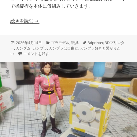
で操縦桿を本体に仮組みしていきます。
3Dプリント ホワイトベース 操縦ユニット 製作
続きを読む
投
カ
タ
2026年4月14日
プラモデル
,
玩具
3dprinter
,
3Dプリンタ
稿
テ
グ
ー
,
ガンダム
,
ガンプラ
,
ガンプラは自由だ
,
ガンプラ好きと繋がりた
日:
3Dプリント ホワイトベース 操縦ユニット 製作日誌（13日目）操縦
ゴ
い
コメントを残す
リ
ー