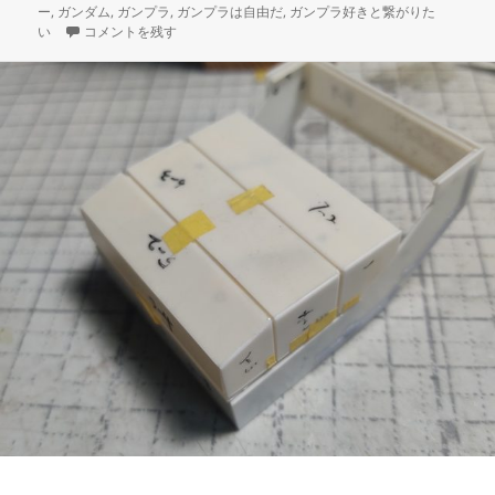
稿
テ
グ
ー
,
ガンダム
,
ガンプラ
,
ガンプラは自由だ
,
ガンプラ好きと繋がりた
日:
3Dプリント ホワイトベース 操縦ユニット 製作日誌（16日目）計器
ゴ
い
コメントを残す
リ
ー