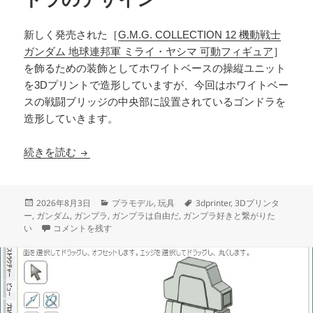
新しく発売された［
G.M.G. COLLECTION 12 機動戦士
ガンダム 地球連邦軍 ミライ・ヤシマ 可動フィギュア
］
を飾るための装飾としてホワイトベースの操縦ユニット
を3Dプリントで造形していますが、今回はホワイトベー
スの戦闘ブリッジの中央部に設置されているゴンドラを
造形していきます。
3Dプリント ホワイトベース ブリッジ製作日誌（
続きを読む
投
カ
タ
2026年8月3日
プラモデル
,
玩具
3dprinter
,
3Dプリンタ
稿
テ
グ
ー
,
ガンダム
,
ガンプラ
,
ガンプラは自由だ
,
ガンプラ好きと繋がりた
日:
3Dプリント ホワイトベース ブリッジ製作日誌（3日目）ゴンドラの
ゴ
い
コメントを残す
リ
ー