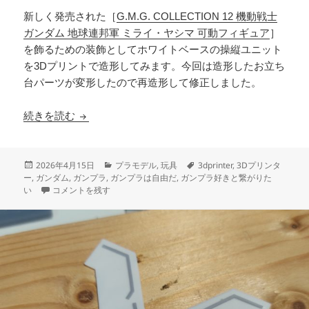
新しく発売された［
G.M.G. COLLECTION 12 機動戦士
ガンダム 地球連邦軍 ミライ・ヤシマ 可動フィギュア
］
を飾るための装飾としてホワイトベースの操縦ユニット
を3Dプリントで造形してみます。今回は造形したお立ち
台パーツが変形したので再造形して修正しました。
3Dプリント ホワイトベース 操縦ユニット 製作
続きを読む
投
カ
タ
2026年4月15日
プラモデル
,
玩具
3dprinter
,
3Dプリンタ
稿
テ
グ
ー
,
ガンダム
,
ガンプラ
,
ガンプラは自由だ
,
ガンプラ好きと繋がりた
日:
3Dプリント ホワイトベース 操縦ユニット 製作日誌（14日目）お立
ゴ
い
コメントを残す
リ
ー