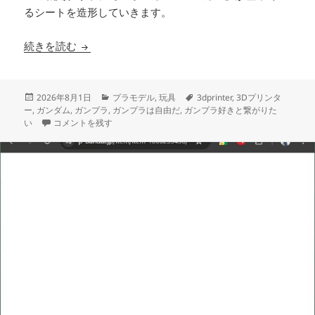
るシートを造形していきます。
3Dプリント ホワイトベース ブリッジ製作日誌
続きを読む
投
カ
タ
2026年8月1日
プラモデル
,
玩具
3dprinter
,
3Dプリンタ
稿
テ
グ
ー
,
ガンダム
,
ガンプラ
,
ガンプラは自由だ
,
ガンプラ好きと繋がりた
日:
3Dプリント ホワイトベース ブリッジ製作日誌（1日目）オペレータ
ゴ
い
コメントを残す
リ
ー