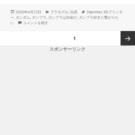
投
カ
タ
2026年4月12日
プラモデル
,
玩具
3dprinter
,
3Dプリンタ
稿
テ
グ
ー
,
ガンダム
,
ガンプラ
,
ガンプラは自由だ
,
ガンプラ好きと繋がりた
日:
3Dプリント ホワイトベース 操縦ユニット 製作日誌（12日目）操縦
ゴ
い
コメントを残す
リ
ー
投
ページ
1
稿
の
スポンサーリンク
次ペー
ペ
ー
ジ
ジ
送
り