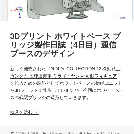
3Dプリント ホワイトベース ブ
リッジ製作日誌（4日目）通信
ブースのデザイン
新しく発売された［
G.M.G. COLLECTION 12 機動戦士
ガンダム 地球連邦軍 ミライ・ヤシマ 可動フィギュア
］
を飾るための装飾としてホワイトベースの操縦ユニット
を3Dプリントで造形していますが、今回はホワイトベー
スの戦闘ブリッジの造形していきます。
3Dプリント ホワイトベース ブリッジ製作日誌（
続きを読む
投
カ
タ
2026年8月6日
プラモデル
,
玩具
3dprinter
,
3Dプリンタ