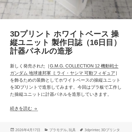
3Dプリント ホワイトベース 操
縦ユニット 製作日誌（16日目）
計器パネルの造形
新しく発売された［
G.M.G. COLLECTION 12 機動戦士
ガンダム 地球連邦軍 ミライ・ヤシマ 可動フィギュア
］
を飾るための装飾としてホワイトベースの操縦ユニット
を3Dプリントで造形してみます。今回はプラ板で工作し
た操縦ユニットに計器パネルを造形していきます。
3Dプリント ホワイトベース 操縦ユニット 製作
続きを読む
投
カ
タ
2026年4月17日
プラモデル
,
玩具
3dprinter
,
3Dプリンタ