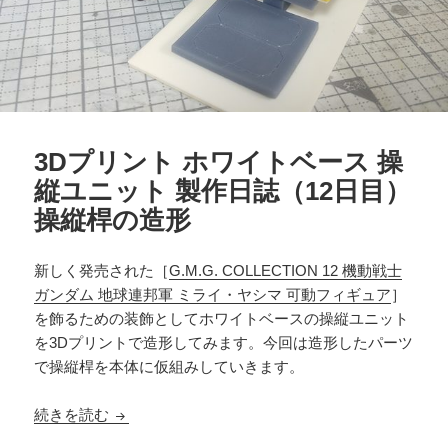
3Dプリント ホワイトベース 操
縦ユニット 製作日誌（12日目）
操縦桿の造形
新しく発売された［
G.M.G. COLLECTION 12 機動戦士
ガンダム 地球連邦軍 ミライ・ヤシマ 可動フィギュア
］
を飾るための装飾としてホワイトベースの操縦ユニット
を3Dプリントで造形してみます。今回は造形したパーツ
で操縦桿を本体に仮組みしていきます。
3Dプリント ホワイトベース 操縦ユニット 製作
続きを読む