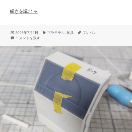
プレミアムバンダイの詳細を表示すると白い画面
続きを読む
投
カ
タ
2026年7月1日
プラモデル
,
玩具
プレバン
稿
プレミアムバンダイの詳細を表示すると白い画面が表示される場合の対処
テ
グ
コメントを残す
日:
ゴ
リ
ー