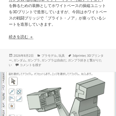
を飾るための装飾としてホワイトベースの操縦ユニット
を3Dプリントで造形していますが、今回はホワイトベー
スの戦闘ブリッジで「ブライト・ノア」が座っているシ
ートを造形していきます。
3Dプリント ホワイトベース ブリッジ製作日誌
続きを読む
投
カ
タ
2026年8月2日
プラモデル
,
玩具
3dprinter
,
3Dプリンタ
稿
テ
グ
ー
,
ガンダム
,
ガンプラ
,
ガンプラは自由だ
,
ガンプラ好きと繋がりた
日:
3Dプリント ホワイトベース ブリッジ製作日誌（2日目）キャプテン
ゴ
い
コメントを残す
リ
ー