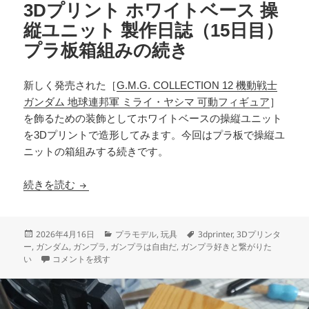
3Dプリント ホワイトベース 操
縦ユニット 製作日誌（15日目）
プラ板箱組みの続き
新しく発売された［
G.M.G. COLLECTION 12 機動戦士
ガンダム 地球連邦軍 ミライ・ヤシマ 可動フィギュア
］
を飾るための装飾としてホワイトベースの操縦ユニット
を3Dプリントで造形してみます。今回はプラ板で操縦ユ
ニットの箱組みする続きです。
3Dプリント ホワイトベース 操縦ユニット 製作
続きを読む
投
カ
タ
2026年4月16日
プラモデル
,
玩具
3dprinter
,
3Dプリンタ
稿
テ
グ
ー
,
ガンダム
,
ガンプラ
,
ガンプラは自由だ
,
ガンプラ好きと繋がりた
日:
3Dプリント ホワイトベース 操縦ユニット 製作日誌（15日目）プラ
ゴ
い
コメントを残す
リ
ー