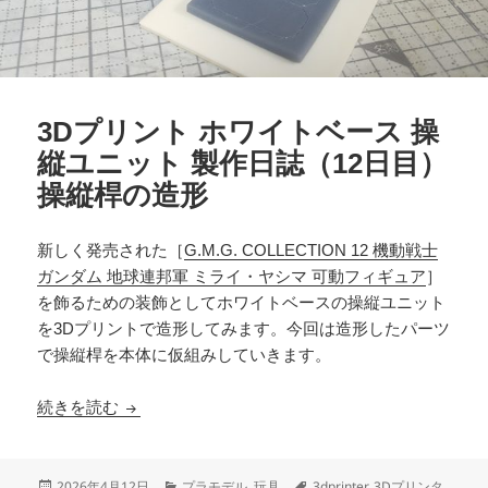
3Dプリント ホワイトベース 操
縦ユニット 製作日誌（12日目）
操縦桿の造形
新しく発売された［
G.M.G. COLLECTION 12 機動戦士
ガンダム 地球連邦軍 ミライ・ヤシマ 可動フィギュア
］
を飾るための装飾としてホワイトベースの操縦ユニット
を3Dプリントで造形してみます。今回は造形したパーツ
で操縦桿を本体に仮組みしていきます。
3Dプリント ホワイトベース 操縦ユニット 製作
続きを読む
投
カ
タ
2026年4月12日
プラモデル
,
玩具
3dprinter
,
3Dプリンタ