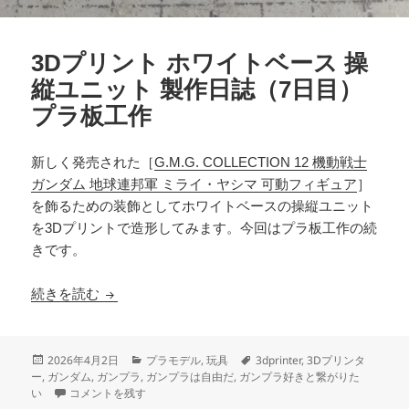
3Dプリント ホワイトベース 操
縦ユニット 製作日誌（7日目）
プラ板工作
新しく発売された［
G.M.G. COLLECTION 12 機動戦士
ガンダム 地球連邦軍 ミライ・ヤシマ 可動フィギュア
］
を飾るための装飾としてホワイトベースの操縦ユニット
を3Dプリントで造形してみます。今回はプラ板工作の続
きです。
3Dプリント ホワイトベース 操縦ユニット 製作
続きを読む
投
カ
タ
2026年4月2日
プラモデル
,
玩具
3dprinter
,
3Dプリンタ
稿
テ
グ
ー
,
ガンダム
,
ガンプラ
,
ガンプラは自由だ
,
ガンプラ好きと繋がりた
日:
3Dプリント ホワイトベース 操縦ユニット 製作日誌（7日目）プラ板
ゴ
い
コメントを残す
リ