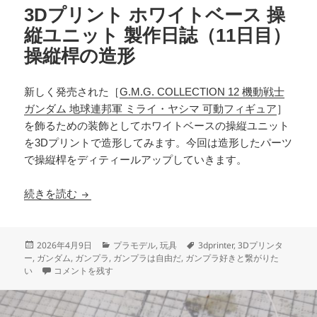
3Dプリント ホワイトベース 操
縦ユニット 製作日誌（11日目）
操縦桿の造形
新しく発売された［
G.M.G. COLLECTION 12 機動戦士
ガンダム 地球連邦軍 ミライ・ヤシマ 可動フィギュア
］
を飾るための装飾としてホワイトベースの操縦ユニット
を3Dプリントで造形してみます。今回は造形したパーツ
で操縦桿をディティールアップしていきます。
3Dプリント ホワイトベース 操縦ユニット 製作
続きを読む
投
カ
タ
2026年4月9日
プラモデル
,
玩具
3dprinter
,
3Dプリンタ
稿
テ
グ
ー
,
ガンダム
,
ガンプラ
,
ガンプラは自由だ
,
ガンプラ好きと繋がりた
日:
3Dプリント ホワイトベース 操縦ユニット 製作日誌（11日目）操縦
ゴ
い
コメントを残す
リ
ー