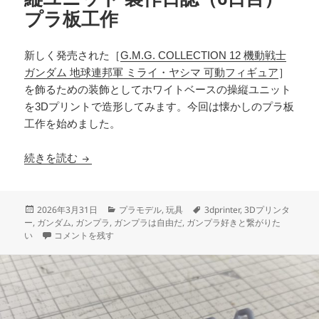
プラ板工作
新しく発売された［
G.M.G. COLLECTION 12 機動戦士
ガンダム 地球連邦軍 ミライ・ヤシマ 可動フィギュア
］
を飾るための装飾としてホワイトベースの操縦ユニット
を3Dプリントで造形してみます。今回は懐かしのプラ板
工作を始めました。
3Dプリント ホワイトベース 操縦ユニット 製作
続きを読む
投
カ
タ
2026年3月31日
プラモデル
,
玩具
3dprinter
,
3Dプリンタ
稿
テ
グ
ー
,
ガンダム
,
ガンプラ
,
ガンプラは自由だ
,
ガンプラ好きと繋がりた
日:
3Dプリント ホワイトベース 操縦ユニット 製作日誌（6日目）プラ板
ゴ
い
コメントを残す
リ
ー