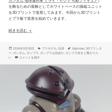
ガンダム 地球連邦軍 ミライ・ヤシマ 可動フィギュア
］
を飾るための装飾としてホワイトベースの操縦ユニット
を3Dプリントで造形してみます。今回から3Dプリント
とプラ板で造形を始めていきます。
3Dプリント ホワイトベース 操縦ユニット 製作
続きを読む
投
カ
タ
2026年3月30日
プラモデル
,
玩具
3dprinter
,
3Dプリンタ
稿
テ
グ
ー
,
ガンダム
,
ガンプラ
,
ガンプラは自由だ
,
ガンプラ好きと繋がりた
日:
3Dプリント ホワイトベース 操縦ユニット 製作日誌（5日目）試作造
ゴ
い
コメントを残す
リ
ー