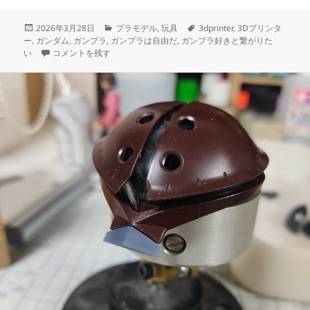
投
カ
タ
2026年3月28日
プラモデル
,
玩具
3dprinter
,
3Dプリンタ
稿
テ
グ
ー
,
ガンダム
,
ガンプラ
,
ガンプラは自由だ
,
ガンプラ好きと繋がりた
日:
3Dプリント アッガイ パーツ修復日誌（3日目）造形の改良 に
ゴ
い
コメントを残す
リ
ー