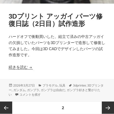
3Dプリント アッガイ パーツ修
復日誌（2日目）試作造形
ハードオフで衝動買いした、組立て済みの中古アッガイ
の欠損していたパーツを3Dプリンターで造形して修復し
てみました。今回は3D CADでデザインしたパーツの試
作造形です。
3Dプリント アッガイ パーツ修復日誌（2日目）
続きを読む
投
カ
タ
2026年3月27日
プラモデル
,
玩具
3dprinter
,
3Dプリンタ
稿
テ
グ
ー
,
ガンダム
,
ガンプラ
,
ガンプラは自由だ
,
ガンプラ好きと繋がりた
日:
3Dプリント アッガイ パーツ修復日誌（2日目）試作造形 に
ゴ
い
コメントを残す
リ
ー
投
ページ
2
稿