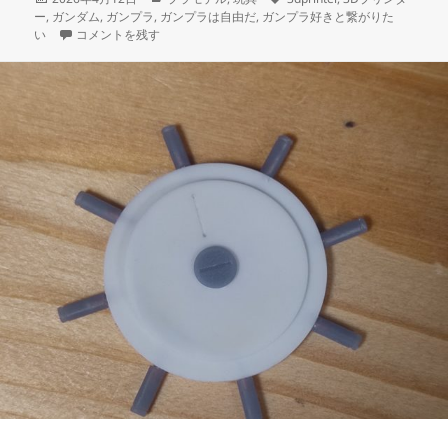
稿
テ
グ
ー
,
ガンダム
,
ガンプラ
,
ガンプラは自由だ
,
ガンプラ好きと繋がりた
日:
3Dプリント ホワイトベース 操縦ユニット 製作日誌（12日目）操縦
ゴ
い
コメントを残す
リ
ー