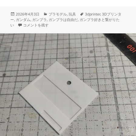
投
カ
タ
2026年4月3日
プラモデル
,
玩具
3dprinter
,
3Dプリンタ
稿
テ
グ
ー
,
ガンダム
,
ガンプラ
,
ガンプラは自由だ
,
ガンプラ好きと繋がりた
日:
3Dプリント ホワイトベース 操縦ユニット 製作日誌（8日目）プラ板
ゴ
い
コメントを残す
リ
ー