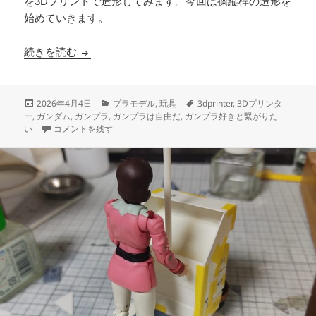
を3Dプリントで造形してみます。今回は操縦桿の造形を
始めていきます。
3Dプリント ホワイトベース 操縦ユニット 製作
続きを読む
投
カ
タ
2026年4月4日
プラモデル
,
玩具
3dprinter
,
3Dプリンタ
稿
テ
グ
ー
,
ガンダム
,
ガンプラ
,
ガンプラは自由だ
,
ガンプラ好きと繋がりた
日:
3Dプリント ホワイトベース 操縦ユニット 製作日誌（9日目）操縦桿
ゴ
い
コメントを残す
リ
ー