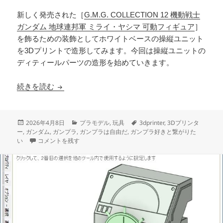
新しく発売された［
G.M.G. COLLECTION 12 機動戦士
ガンダム 地球連邦軍 ミライ・ヤシマ 可動フィギュア
］
を飾るための装飾としてホワイトベースの操縦ユニット
を3Dプリントで造形してみます。今回は操縦ユニットの
ディティールパーツの造形を始めていきます。
3Dプリント ホワイトベース 操縦ユニット 製作
続きを読む
投
カ
タ
2026年4月8日
プラモデル
,
玩具
3dprinter
,
3Dプリンタ
稿
テ
グ
ー
,
ガンダム
,
ガンプラ
,
ガンプラは自由だ
,
ガンプラ好きと繋がりた
日:
3Dプリント ホワイトベース 操縦ユニット 製作日誌（10日目）操縦
ゴ
い
コメントを残す
リ
ー