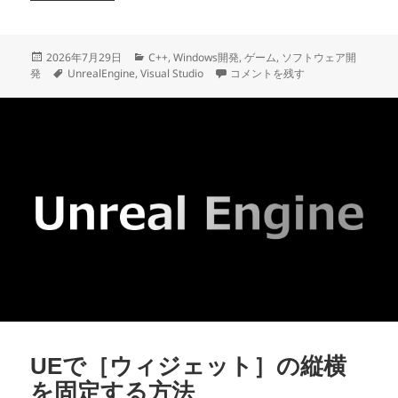
投
カ
2026年7月29日
C++
,
Windows開発
,
ゲーム
,
ソフトウェア開
稿
タ
テ
UEの関数内で［Delay］が使えな
発
UnrealEngine
,
Visual Studio
コメントを残す
日:
グ
ゴ
リ
ー
UEで［ウィジェット］の縦横
を固定する方法