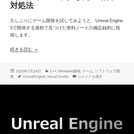
対処法
久しぶりにゲーム開発を試してみようと、Unreal Engine
5で開発する過程で見つけた便利ノードの備忘録的に投
稿します。
UEで変数をインクリメント（デクリメント）し
続きを読む
投
カ
2026年7月24日
C++
,
Windows開発
,
ゲーム
,
ソフトウェア開
稿
タ
テ
UEで変数をインクリメント（デク
発
UnrealEngine
,
Visual Studio
コメントを残す
日:
グ
ゴ
リ
ー