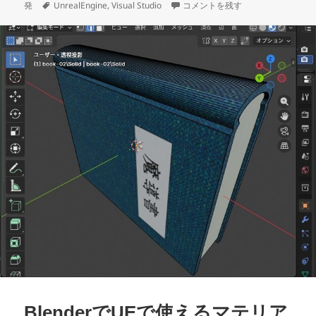
稿
タ
テ
UEでキャラクターのSpringAr
発
UnrealEngine
,
Visual Studio
コメントを残す
日:
グ
ゴ
リ
ー
BlenderでUEで使えるマテリア