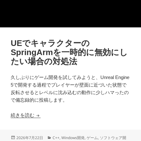
UEでキャラクターの
SpringArmを一時的に無効にし
たい場合の対処法
久しぶりにゲーム開発を試してみようと、Unreal Engine
5で開発する過程でプレイヤーが壁面に近づいた状態で
反転させるとレベルに沈み込むの動作に少しハマったの
で備忘録的に投稿します。
UEでキャラクターのSpringArmを一時的に無
続きを読む
投
カ
2026年7月22日
C++
,
Windows開発
,
ゲーム
,
ソフトウェア開