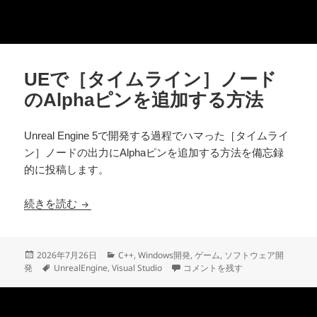
UEで［タイムライン］ノード
のAlphaピンを追加する方法
Unreal Engine 5で開発する過程でハマった［タイムライ
ン］ノードの出力にAlphaピンを追加する方法を備忘録
的に投稿します。
UEで［タイムライン］ノードのAlphaピンを追加
続きを読む
投
カ
2026年7月26日
C++
,
Windows開発
,
ゲーム
,
ソフトウェア開
稿
タ
テ
UEで［タイムライン］ノードのAl
発
UnrealEngine
,
Visual Studio
コメントを残す
日:
グ
ゴ
リ
ー