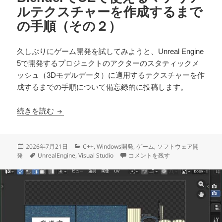
ルテクスチャーを作成するまで
の手順（その２）
久しぶりにゲーム開発を試してみようと、Unreal Engine
5で開発するプロジェクトのアクターのスタティックメ
ッシュ（3Dモデルデータ）に適用するテクスチャーを作
成するまでの手順について備忘録的に投稿します。
BlenderでUEで使えるマテリアルテクスチャー
続きを読む
投
カ
2026年7月21日
C++
,
Windows開発
,
ゲーム
,
ソフトウェア開
稿
タ
テ
BlenderでUEで使えるマテリ
発
UnrealEngine
,
Visual Studio
コメントを残す
日:
グ
ゴ
リ
ー