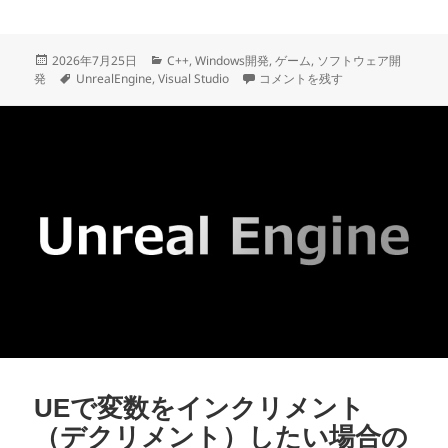
投
カ
2026年7月25日
C++
,
Windows開発
,
ゲーム
,
ソフトウェア開
稿
タ
テ
UEでTransform変数の値を変
発
UnrealEngine
,
Visual Studio
コメントを残す
日:
グ
ゴ
リ
ー
UEで変数をインクリメント
（デクリメント）したい場合の