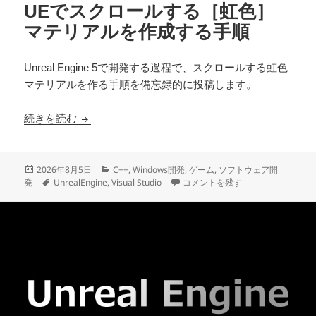
UEでスクロールする［虹色］
マテリアルを作成する手順
Unreal Engine 5で開発する過程で、スクロールする虹色
マテリアルを作る手順を備忘録的に投稿します。
UEでスクロールする［虹色］マテリアルを作成
続きを読む
投
カ
2026年8月5日
C++
,
Windows開発
,
ゲーム
,
ソフトウェア開
稿
タ
テ
UEでスクロールする［虹色］マテ
発
UnrealEngine
,
Visual Studio
コメントを残す
日:
グ
ゴ
リ
ー