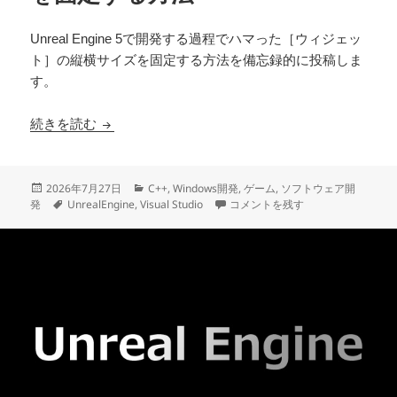
Unreal Engine 5で開発する過程でハマった［ウィジェッ
ト］の縦横サイズを固定する方法を備忘録的に投稿しま
す。
UEで［ウィジェット］の縦横を固定する方法
続きを読む
投
カ
2026年7月27日
C++
,
Windows開発
,
ゲーム
,
ソフトウェア開
稿
タ
テ
UEで［ウィジェット］の縦横を固
発
UnrealEngine
,
Visual Studio
コメントを残す
日:
グ
ゴ
リ
ー