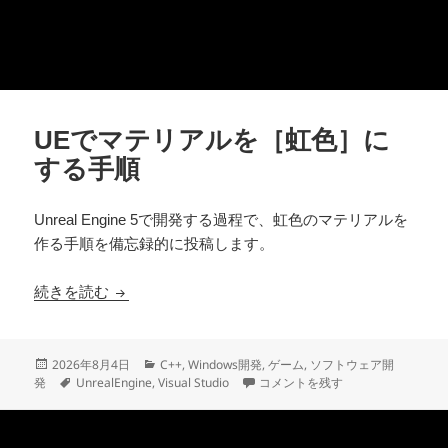
UEでマテリアルを［虹色］に
する手順
Unreal Engine 5で開発する過程で、虹色のマテリアルを
作る手順を備忘録的に投稿します。
UEでマテリアルを［虹色］にする手順
続きを読む
投
カ
2026年8月4日
C++
,
Windows開発
,
ゲーム
,
ソフトウェア開
稿
タ
テ
UEでマテリアルを［虹色］にする
発
UnrealEngine
,
Visual Studio
コメントを残す
日:
グ
ゴ
リ
ー