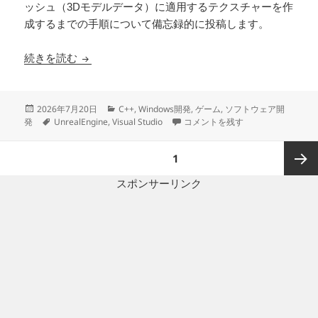
ッシュ（3Dモデルデータ）に適用するテクスチャーを作
成するまでの手順について備忘録的に投稿します。
BlenderでUEで使えるマテリアルテクスチャー
続きを読む
投
カ
2026年7月20日
C++
,
Windows開発
,
ゲーム
,
ソフトウェア開
稿
タ
テ
BlenderでUEで使えるマテリ
発
UnrealEngine
,
Visual Studio
コメントを残す
日:
グ
ゴ
リ
投
ページ
1
ー
稿
の
スポンサーリンク
次ペー
ペ
ー
ジ
ジ
送
り