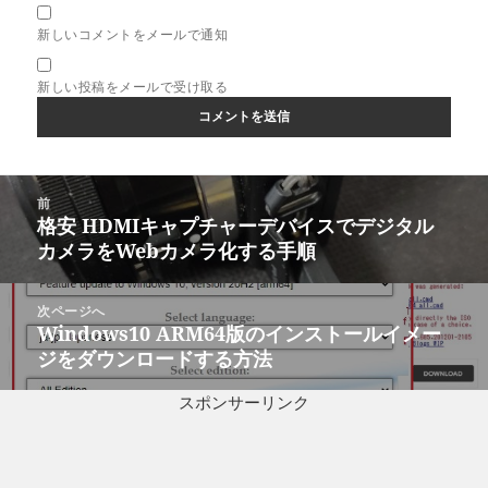
新しいコメントをメールで通知
新しい投稿をメールで受け取る
投
前
稿
格安 HDMIキャプチャーデバイスでデジタル
前
ナ
カメラをWebカメラ化する手順
の
ビ
投
ゲ
稿:
次ページへ
ー
Windows10 ARM64版のインストールイメー
次
シ
ジをダウンロードする方法
の
ョ
投
ン
スポンサーリンク
稿: