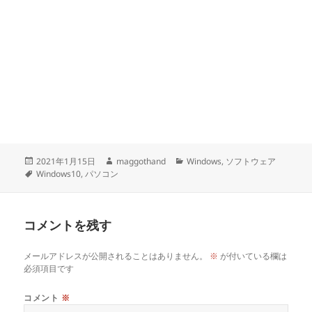
投
作
カ
2021年1月15日
maggothand
Windows
,
ソフトウェア
稿
タ
成
テ
Windows10
,
パソコン
日:
グ
者
ゴ
リ
ー
コメントを残す
メールアドレスが公開されることはありません。
※
が付いている欄は
必須項目です
コメント
※