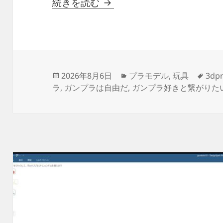
3Dプリント ホワイトベー
続きを読む
投
カ
タ
2026年8月6日
プラモデル
,
玩具
3dpr
稿
テ
グ
ラ
,
ガンプラは自由だ
,
ガンプラ好きと繋がりた
日:
ゴ
リ
ー