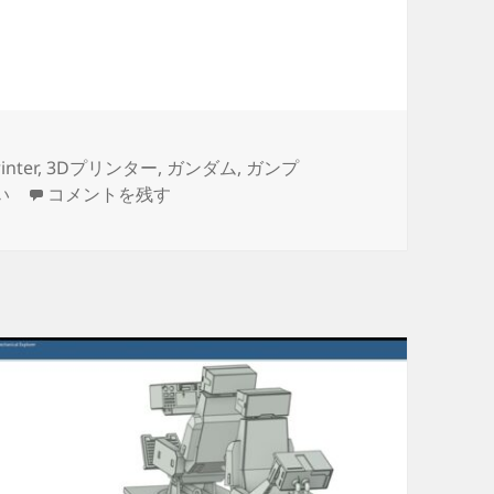
ス ブリッジ製作日誌（4日目）通信ブースのデザイン
inter
,
3Dプリンター
,
ガンダム
,
ガンプ
3Dプリント ホワイトベース ブリッジ製作日誌（4日目
い
コメントを残す