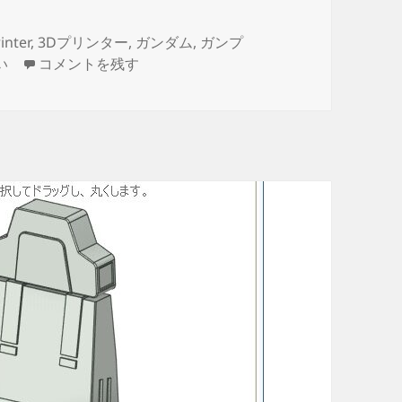
inter
,
3Dプリンター
,
ガンダム
,
ガンプ
3Dプリント ホワイトベース ブリッジ製作日誌（3日目
い
コメントを残す