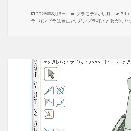
投
カ
タ
2026年8月3日
プラモデル
,
玩具
3dpr
稿
テ
グ
ラ
,
ガンプラは自由だ
,
ガンプラ好きと繋がりた
日:
ゴ
リ
ー