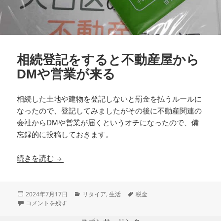
相続登記をすると不動産屋から
DMや営業が来る
相続した土地や建物を登記しないと罰金を払うルールに
なったので、登記してみましたがその後に不動産関連の
会社からDMや営業が届くというオチになったので、備
忘録的に投稿しておきます。
相続登記をすると不動産屋からDMや営業が来る
続きを読む
投
カ
タ
2024年7月17日
リタイア
,
生活
税金
稿
相続登記をすると不動産屋からDMや営業が来る に
テ
グ
コメントを残す
日:
ゴ
リ