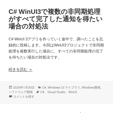
C# WinUI3で複数の非同期処理
がすべて完了した通知を得たい
場合の対処法
C# WinUI 3アプリを作っていく途中で、調べたことを忘
録的に投稿します。今回はWinUI3プロジェクトで非同期
処理を複数実行した場合に、すべての非同期処理の完了
を待ちたい場合の対処法です。
C# WinUI3で複数の非同期処理がすべて完了し
続きを読む
投
カ
2026年1月30日
C#
,
Windows UI ライブラリ
,
Windows開発
,
稿
タ
テ
ソフトウェア開発
C#、Visual Studio、WinUI
日:
C# WinUI3で複数の非同期処理がすべて完了した通知を得たい場合の対処
グ
ゴ
コメントを残す
リ
ー