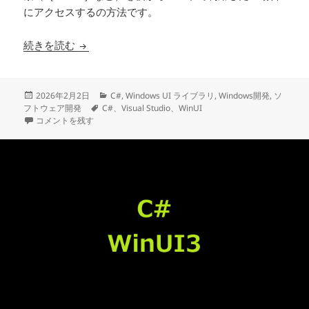
にアクセスするの方法です。
C# WinUI3で、Xaml内にコードで追加した
続きを読む
投
カ
2026年2月2日
C#
,
Windows UI ライブラリ
,
Windows開発
,
ソ
稿
タ
テ
フトウェア開発
C#、Visual Studio、WinUI
日:
C# WinUI3で、Xaml内にコードで追加した要素を後からアクセスしたい
グ
ゴ
コメントを残す
リ
ー