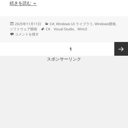
C# WinUI3でLibVLCを使った動画が別画面で
続きを読む
投
カ
2025年11月11日
C#
,
Windows UI ライブラリ
,
Windows開発
,
稿
タ
テ
ソフトウェア開発
C#、Visual Studio、WinUI
日:
C# WinUI3でLibVLCを使った動画が別画面で表示される場合の対処法 に
グ
ゴ
コメントを残す
リ
ー
投
ページ
1
稿
の
スポンサーリンク
次ペー
ペ
ー
ジ
ジ
送
り