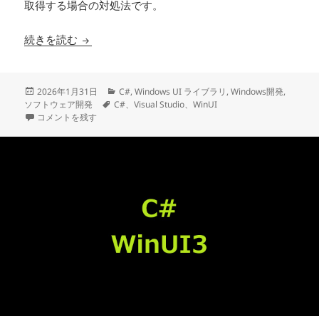
取得する場合の対処法です。
C# WinUI3でZipファイル内の画像ファイルのBi
続きを読む
投
カ
2026年1月31日
C#
,
Windows UI ライブラリ
,
Windows開発
,
稿
タ
テ
ソフトウェア開発
C#、Visual Studio、WinUI
日:
C# WinUI3でZipファイル内の画像ファイルのBitmapを取得したい場合の
グ
ゴ
コメントを残す
リ
ー