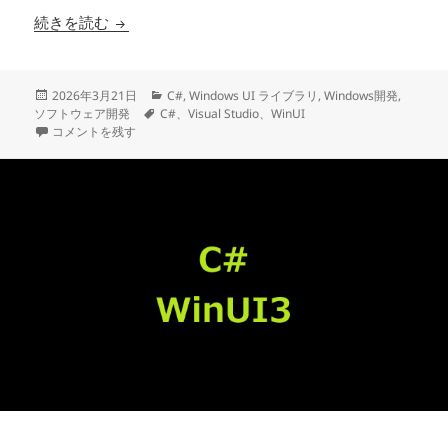
C# WinUI3でProcess.StartでPython
続きを読む
投
カ
2026年3月21日
C#
,
Windows UI ライブラリ
,
Windows開発
,
稿
タ
テ
ソフトウェア開発
C#、Visual Studio、WinUI
日:
C# WinUI3でProcess.StartでPythonコードを実行する際にプロンプ
グ
ゴ
コメントを残す
リ
ー