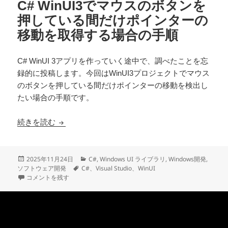
C# WinUI3でマウスのボタンを
押している間だけポインターの
移動を取得する場合の手順
C# WinUI 3アプリを作っていく途中で、調べたことを忘
録的に投稿します。今回はWinUI3プロジェクトでマウス
のボタンを押している間だけポインターの移動を検出し
たい場合の手順です。
C# WinUI3でマウスのボタンを押している間
続きを読む
投
カ
2025年11月24日
C#
,
Windows UI ライブラリ
,
Windows開発
,
稿
タ
テ
ソフトウェア開発
C#、Visual Studio、WinUI
日:
C# WinUI3でマウスのボタンを押している間だけポインターの移動を取
グ
ゴ
コメントを残す
リ
ー