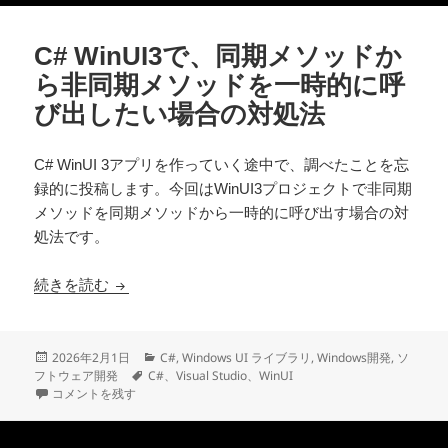
C# WinUI3で、同期メソッドか
ら非同期メソッドを一時的に呼
び出したい場合の対処法
C# WinUI 3アプリを作っていく途中で、調べたことを忘
録的に投稿します。今回はWinUI3プロジェクトで非同期
メソッドを同期メソッドから一時的に呼び出す場合の対
処法です。
C# WinUI3で、同期メソッドから非同期メソ
続きを読む
投
カ
2026年2月1日
C#
,
Windows UI ライブラリ
,
Windows開発
,
ソ
稿
タ
テ
フトウェア開発
C#、Visual Studio、WinUI
日:
C# WinUI3で、同期メソッドから非同期メソッドを一時的に呼び出した
グ
ゴ
コメントを残す
リ
ー