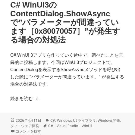
C# WinUI3の
ContentDialog.ShowAsync
で”パラメーターが間違ってい
ます［0x80070057］”が発生す
る場合の対処法
C# WinUI 3アプリを作っていく途中で、調べたことを忘
録的に投稿します。今回はWinUI3プロジェクトで、
ContentDialogを表示するShowAsyncメソッドを呼び出
した際に “パラメーターが間違っています。” が発生する
場合の対処法です。
C# WinUI3のContentDialog.ShowAsy
続きを読む
投
カ
2026年4月11日
C#
,
Windows UI ライブラリ
,
Windows開発
,
稿
タ
テ
ソフトウェア開発
C#、Visual Studio、WinUI
日:
C# WinUI3のContentDialog.ShowAsyncで”パラメーターが間違って
グ
ゴ
コメントを残す