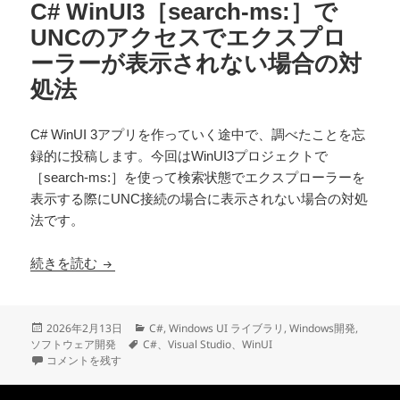
C# WinUI3［search-ms:］で
UNCのアクセスでエクスプロ
ーラーが表示されない場合の対
処法
C# WinUI 3アプリを作っていく途中で、調べたことを忘
録的に投稿します。今回はWinUI3プロジェクトで
［search-ms:］を使って検索状態でエクスプローラーを
表示する際にUNC接続の場合に表示されない場合の対処
法です。
C# WinUI3［search-ms:］でUNCのア
続きを読む
投
カ
2026年2月13日
C#
,
Windows UI ライブラリ
,
Windows開発
,
稿
タ
テ
ソフトウェア開発
C#、Visual Studio、WinUI
日:
C# WinUI3［search-ms:］でUNCのアクセスでエクスプローラーが
グ
ゴ
コメントを残す
リ
ー