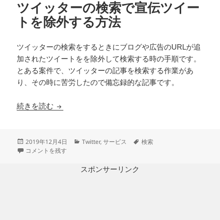
ツイッターの検索で宣伝ツイー
トを除外する方法
ツイッターの検索をするときにブログや広告のURLが追
加されたツイートをを除外して検索する時の手順です。
とある案件で、ツイッターの記事を検索する作業があ
り、その時に苦労したので備忘録的な記事です。
ツイッターの検索で宣伝ツイートを除外する方法
続きを読む
投
カ
タ
2019年12月4日
Twitter
,
サービス
検索
稿
ツイッターの検索で宣伝ツイートを除外する方法 に
テ
グ
コメントを残す
日:
ゴ
リ
スポンサーリンク
ー