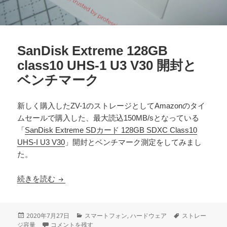
SanDisk Extreme 128GB
class10 UHS-1 U3 V30 開封と
ベンチマーク
新しく購入したZV-1のストレージとしてAmazonのタイ
ムセールで購入した、最大読込150MB/sとなっている
「
SanDisk Extreme SDカード 128GB SDXC Class10
UHS-I U3 V30
」開封とベンチマーク測定をしてみまし
た。
SanDisk Extreme 128GB class10 UHS-1 U
続きを読む
投
カ
タ
2020年7月27日
スマートフォン
,
ハードウェア
ストレー
稿
SanDisk Extreme 128GB class10 UHS-1 U3 V30 開封とベン
テ
グ
ジ容量
コメントを残す