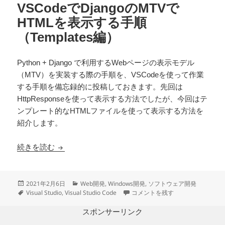
VSCodeでDjangoのMTVで
HTMLを表示する手順
（Templates編）
Python + Django で利用するWebページの表示モデル
（MTV）を実装する際の手順を、VSCodeを使って作業
する手順を備忘録的に投稿しておきます。先回は
HttpResponseを使って表示する方法でしたが、今回はテ
ンプレート的なHTMLファイルを使って表示する方法を
紹介します。
VSCodeでDjangoのMTVでHTMLを表示する手順（T
続きを読む
投
カ
2021年2月6日
Web開発
,
Windows開発
,
ソフトウェア開発
稿
タ
テ
VSCodeでDjangoのMTVでHTM
Visual Studio
,
Visual Studio Code
コメントを残す
日:
グ
ゴ
リ
スポンサーリンク
ー