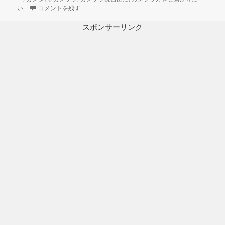
日:
1/144 HG改造 MS-06F ガルマ・ザビ専用ザク製作日誌（11日目
ゴ
い
コメントを残す
リ
ー
スポンサーリンク