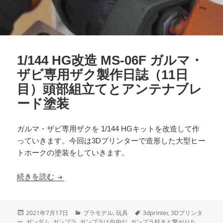
1/144 HG改造 MS-06F ガルマ・
ザビ専用ザク製作日誌（11日
目）頭部組立てとアンテナブレ
ード塗装
ガルマ・ザビ専用ザクを 1/144 HGキットを改造して作
っていきます。今回は3Dプリンターで造形した大型ヒー
トホークの塗装をしていきます。
1/144 HG改造 MS-06F ガルマ・ザビ専用
続きを読む
投
カ
タ
2021年7月17日
プラモデル
,
玩具
3dprinter
,
3Dプリンタ
稿
テ
グ
ー
,
ガンダム
,
ガンプラ
,
ガンプラは自由だ
,
ガンプラ好きと繋がりた