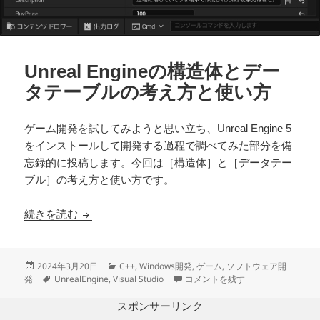
Unreal Engineの構造体とデー
タテーブルの考え方と使い方
ゲーム開発を試してみようと思い立ち、Unreal Engine 5
をインストールして開発する過程で調べてみた部分を備
忘録的に投稿します。今回は［構造体］と［データテー
ブル］の考え方と使い方です。
Unreal Engineの構造体とデータテーブルの考え
続きを読む
投
カ
2024年3月20日
C++
,
Windows開発
,
ゲーム
,
ソフトウェア開
稿
タ
テ
Unreal Engineの構造体とデ
発
UnrealEngine
,
Visual Studio
コメントを残す
日:
グ
ゴ
リ
スポンサーリンク
ー