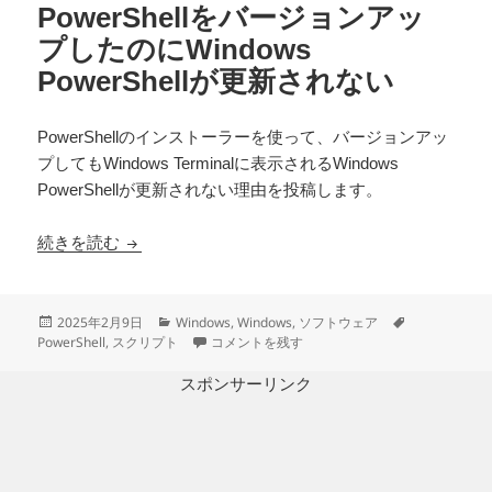
PowerShellをバージョンアッ
プしたのにWindows
PowerShellが更新されない
PowerShellのインストーラーを使って、バージョンアッ
プしてもWindows Terminalに表示されるWindows
PowerShellが更新されない理由を投稿します。
PowerShellをバージョンアップしたのにWindows 
続きを読む
投
カ
タ
2025年2月9日
Windows
,
Windows
,
ソフトウェア
稿
テ
PowerShellをバージョンアップしたのにWindow
グ
PowerShell
,
スクリプト
コメントを残す
日:
ゴ
リ
スポンサーリンク
ー