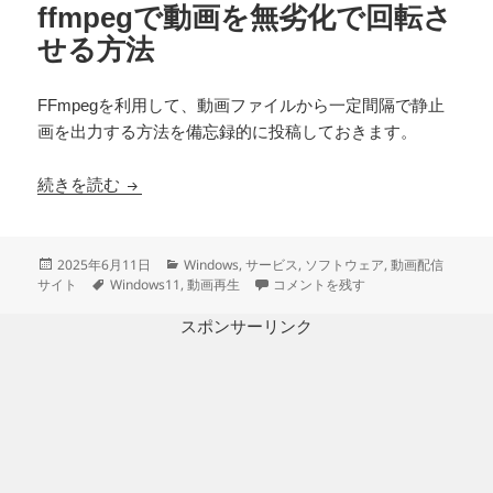
ffmpegで動画を無劣化で回転さ
せる方法
FFmpegを利用して、動画ファイルから一定間隔で静止
画を出力する方法を備忘録的に投稿しておきます。
ffmpegで動画を無劣化で回転させる方法
続きを読む
投
カ
2025年6月11日
Windows
,
サービス
,
ソフトウェア
,
動画配信
稿
タ
テ
ffmpegで動画を無劣化で回転させる
サイト
Windows11
,
動画再生
コメントを残す
日:
グ
ゴ
リ
スポンサーリンク
ー