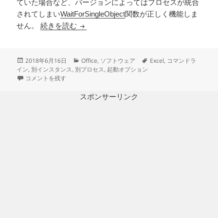
ていた場合など、バージョンによってはプロセスが統合
されてしまい
WaitForSingleObject
関数が正しく機能しま
Microsoft Excel を別のインスタンス
せん。
続きを読む
投
カ
タ
2018年6月16日
Office
,
ソフトウェア
Excel
,
コマンドラ
稿
テ
グ
イン
,
別インスタンス
,
別プロセス
,
起動オプション
日:
Microsoft Excel を別のインスタンスで起動する（Excelの起動オプション
ゴ
コメントを残す
リ
ー
スポンサーリンク