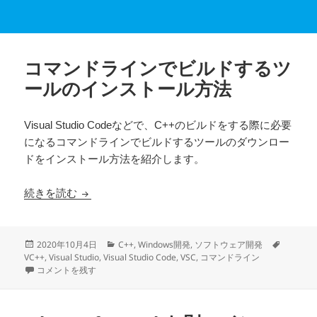
コマンドラインでビルドするツ
ールのインストール方法
Visual Studio Codeなどで、C++のビルドをする際に必要
になるコマンドラインでビルドするツールのダウンロー
ドをインストール方法を紹介します。
コマンドラインでビルドするツールのインストー
続きを読む
投
カ
タ
2020年10月4日
C++
,
Windows開発
,
ソフトウェア開発
稿
テ
グ
VC++
,
Visual Studio
,
Visual Studio Code
,
VSC
,
コマンドライン
日:
コマンドラインでビルドするツールのインストール方法 に
ゴ
コメントを残す
リ
ー