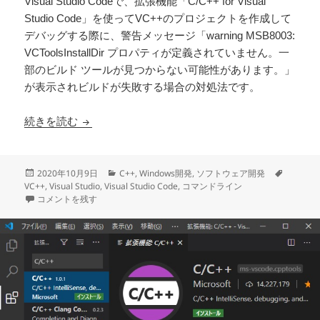
Visual Studio Codeで、拡張機能「C/C++ for Visual
Studio Code」を使ってVC++のプロジェクトを作成して
デバッグする際に、警告メッセージ「warning MSB8003:
VCToolsInstallDir プロパティが定義されていません。一
部のビルド ツールが見つからない可能性があります。」
が表示されビルドが失敗する場合の対処法です。
C/C++ for Visual Studio CodeでC++
続きを読む
投
カ
タ
2020年10月9日
C++
,
Windows開発
,
ソフトウェア開発
稿
テ
グ
VC++
,
Visual Studio
,
Visual Studio Code
,
コマンドライン
日:
C/C++ for Visual Studio CodeでC++をビルド時の”MSB8003 
ゴ
コメントを残す
リ
ー