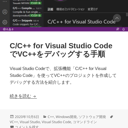
C/C++ for Visual Studio Code
でVC++をデバッグする手順
Visual Studio Codeで、拡張機能「C/C++ for Visual
Studio Code」を使ってVC++のプロジェクトを作成して
デバッグする方法を紹介します。
C/C++ for Visual Studio CodeでVC++をデバ
続きを読む
投
カ
タ
2020年10月6日
C++
,
Windows開発
,
ソフトウェア開発
稿
テ
グ
VC++
,
Visual Studio
,
Visual Studio Code
,
コマンドライン
日:
C/C++ for Visual Studio CodeでVC++をデバッグする手順 に
ゴ
コメントを残す