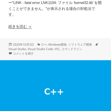
ー”LINK : fatal error LNK1104: ファイル ‘kernel32.lib’ を開
くことができません。”が表示される場合の対処法で
す。
コマンドラインで”kernel32.libを開くことが
続きを読む
投
カ
タ
2020年10月5日
C++
,
Windows開発
,
ソフトウェア開発
稿
テ
グ
Visual Studio
,
Visual Studio Code
,
VSC
,
コマンドライン
日:
コマンドラインで”kernel32.libを開くことができません”が表示される場
ゴ
コメントを残す
リ
ー