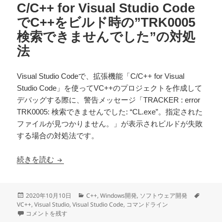
C/C++ for Visual Studio Code
でC++をビルド時の”TRK0005
検索できませんでした”の対処
法
Visual Studio Codeで、拡張機能「C/C++ for Visual
Studio Code」を使ってVC++のプロジェクトを作成して
デバッグする際に、警告メッセージ「TRACKER : error
TRK0005: 検索できませんでした: “CL.exe”。指定された
ファイルが見つかりません。」が表示されビルドが失敗
する場合の対処法です。
C/C++ for Visual Studio CodeでC++を
続きを読む
投
カ
タ
2020年10月10日
C++
,
Windows開発
,
ソフトウェア開発
稿
テ
グ
VC++
,
Visual Studio
,
Visual Studio Code
,
コマンドライン
日:
C/C++ for Visual Studio CodeでC++をビルド時の”TRK0005 検索
ゴ
コメントを残す
リ