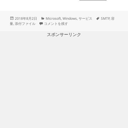
投
カ
タ
2018年8月2日
Microsoft
,
Windows
,
サービス
SMTP
,
容
稿
WindowsサーバーのSMTPサービスの添付ファイルの
テ
グ
量
,
添付ファイル
コメントを残す
日:
ゴ
リ
スポンサーリンク
ー