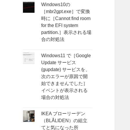
Windows10の
［mbr2gpt.exe］で変換
時に［Cannot find room
for the EFI system
partition.］表示される場
合の対処法
Windows11 で［Google
Update サービス
(gupdate) サービスを、
次のエラーが原因で開
始できませんでした］
イベントが表示される
場合の対処法
IKEA ブローリーデン
（BLÅLIDEN）の組立
てと気になった所