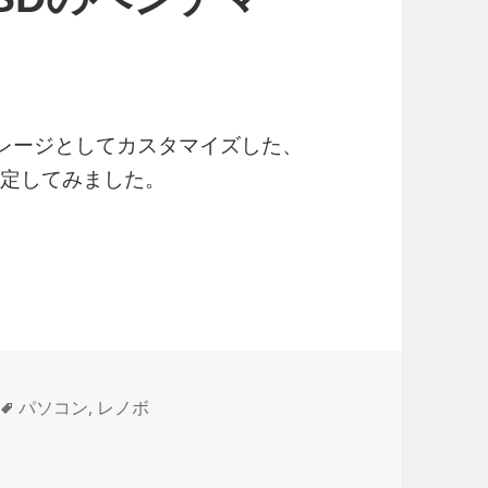
トレージとしてカスタマイズした、
測定してみました。
B M.2 2242 NVMe TLC SSDのベンチマーク
タ
パソコン
,
レノボ
Me TLC SSDのベンチマーク に
グ