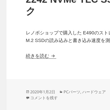
ク
レノボショップで購入した E490のス
M.2 SSDの読み込みと書き込み速度を
Lenovo ThinkPad 128G
続きを読む
投
カ
2020年1月2日
PCパーツ
,
ハードウェア
稿
Lenovo ThinkPad 128GB M.2 2242 NV
テ
コメントを残す
日:
ゴ
リ