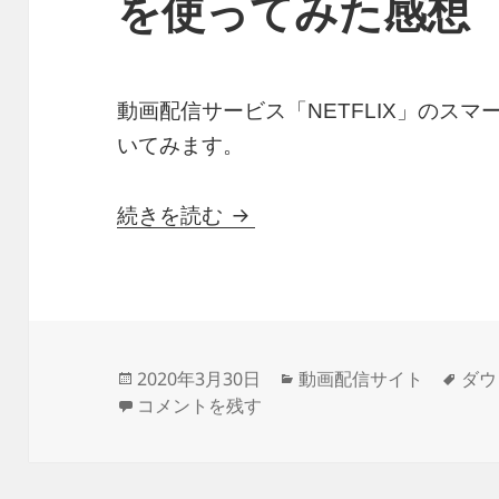
を使ってみた感想
動画配信サービス「NETFLIX」のス
いてみます。
NETFLIXのスマートダウ
続きを読む
投
カ
タ
2020年3月30日
動画配信サイト
ダウ
稿
NETFLIXのスマートダウンロードを使ってみ
テ
グ
コメントを残す
日:
ゴ
リ
ー