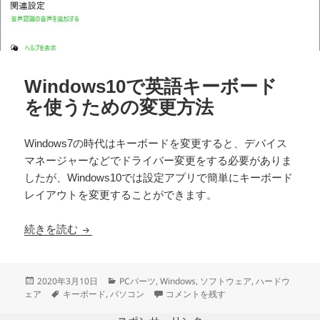
Windows10で英語キーボード
を使うための変更方法
Windows7の時代はキーボードを変更すると、デバイス
マネージャーなどでドライバー変更をする必要がありま
したが、Windows10では設定アプリで簡単にキーボード
レイアウトを変更することができます。
Windows10で英語キーボードを使うための変更方
続きを読む
投
カ
2020年3月10日
PCパーツ
,
Windows
,
ソフトウェア
,
ハードウ
稿
タ
テ
Windows10で英語キーボードを使うた
ェア
キーボード
,
パソコン
コメントを残す
日:
グ
ゴ
リ