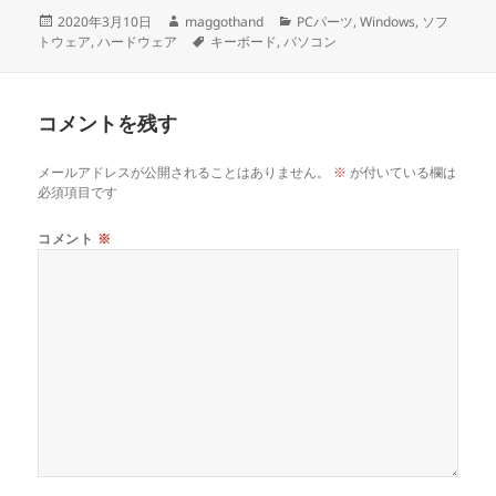
投
作
カ
2020年3月10日
maggothand
PCパーツ
,
Windows
,
ソフ
稿
成
タ
テ
トウェア
,
ハードウェア
キーボード
,
パソコン
日:
者
グ
ゴ
リ
ー
コメントを残す
メールアドレスが公開されることはありません。
※
が付いている欄は
必須項目です
コメント
※