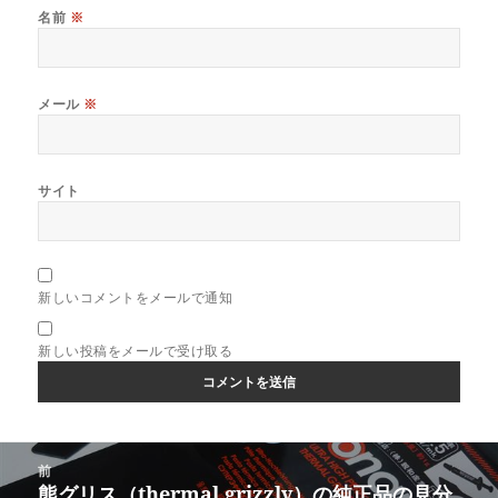
名前
※
メール
※
サイト
新しいコメントをメールで通知
新しい投稿をメールで受け取る
投
前
稿
熊グリス（thermal grizzly）の純正品の見分
前