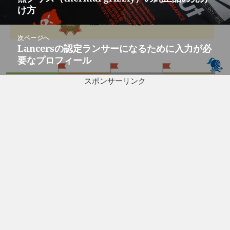
ナ
け方
の
ビ
投
ゲ
稿:
次ページへ
ー
Lancersの認定ランサーになるために入力が必
次
シ
要なプロフィール
の
ョ
投
ン
スポンサーリンク
稿: