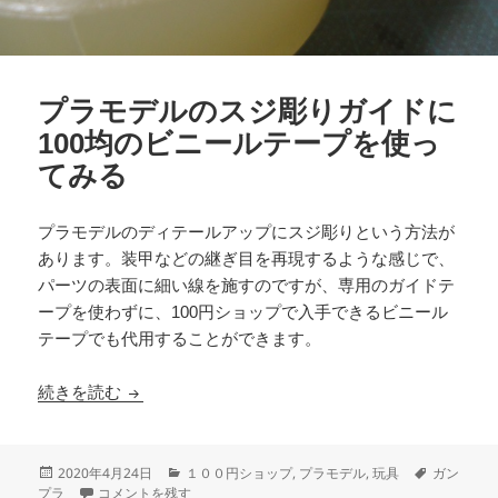
プラモデルのスジ彫りガイドに
100均のビニールテープを使っ
てみる
プラモデルのディテールアップにスジ彫りという方法が
あります。装甲などの継ぎ目を再現するような感じで、
パーツの表面に細い線を施すのですが、専用のガイドテ
ープを使わずに、100円ショップで入手できるビニール
テープでも代用することができます。
プラモデルのスジ彫りガイドに100均のビニール
続きを読む
投
カ
タ
2020年4月24日
１００円ショップ
,
プラモデル
,
玩具
ガン
稿
プラモデルのスジ彫りガイドに100均のビニールテープを使ってみ
テ
グ
プラ
コメントを残す