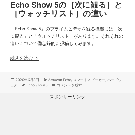
Echo Show 5の［次に観る］と
［ウォッチリスト］の違い
「Echo Show 5」のプライムビデオを観る機能には「次
に観る」と「ウォッチリスト」があります。それぞれの
違いについて備忘録的に投稿してみます。
Echo Show 5の［次に観る］と［ウォッチリス
続きを読む
投
カ
2020年6月3日
Amazon Echo
,
スマートスピーカー
,
ハードウ
稿
タ
テ
Echo Show 5の［次に観る］と［ウォッチリス
ェア
Echo Show 5
コメントを残す
日:
グ
ゴ
リ
スポンサーリンク
ー