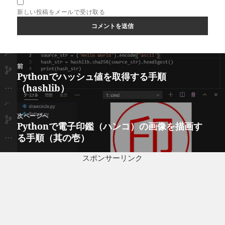
新しい投稿をメールで受け取る
投
前
稿
Pythonでハッシュ値を取得する手順
前
ナ
（hashlib）
の
ビ
投
ゲ
稿:
次ページへ
ー
Pythonで電子印鑑（ハンコ）の画像を描画す
次
シ
る手順（其の壱）
の
ョ
投
ン
スポンサーリンク
稿: