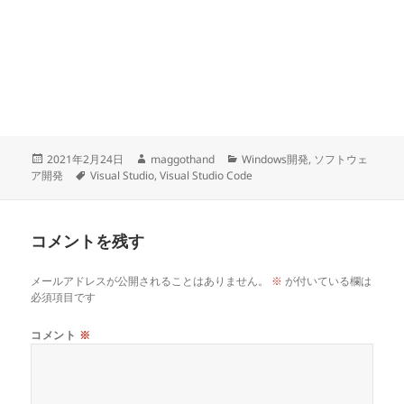
投
作
カ
2021年2月24日
maggothand
Windows開発
,
ソフトウェ
稿
タ
成
テ
ア開発
Visual Studio
,
Visual Studio Code
日:
グ
者
ゴ
リ
ー
コメントを残す
メールアドレスが公開されることはありません。
※
が付いている欄は
必須項目です
コメント
※