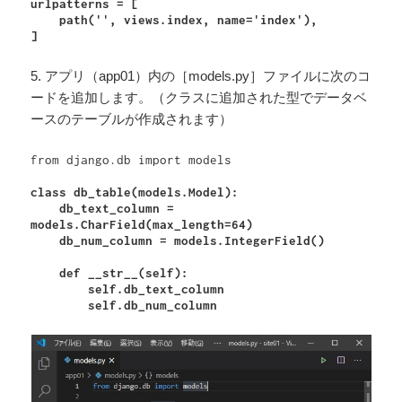
urlpatterns = [

    path('', views.index, name='index'),

]
5. アプリ（app01）内の［models.py］ファイルに次のコ
ードを追加します。（クラスに追加された型でデータベ
ースのテーブルが作成されます）
from django.db import models

class db_table(models.Model):

    db_text_column = 
models.CharField(max_length=64)

    db_num_column = models.IntegerField()

    def __str__(self):

        self.db_text_column

        self.db_num_column