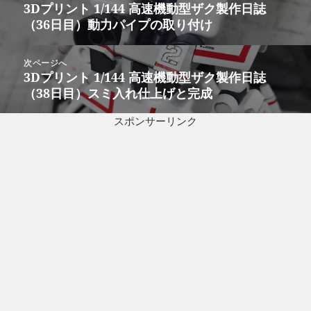
稿
3Dプリント 1/144 高速機動型ザク製作日誌
前
ナ
（36日目）動力パイプの取り付け
の
ビ
投
ゲ
稿:
次ページへ
ー
3Dプリント 1/144 高速機動型ザク製作日誌
次
シ
（38日目）スミ入れ仕上げと完成
の
ョ
投
ン
スポンサーリンク
稿: