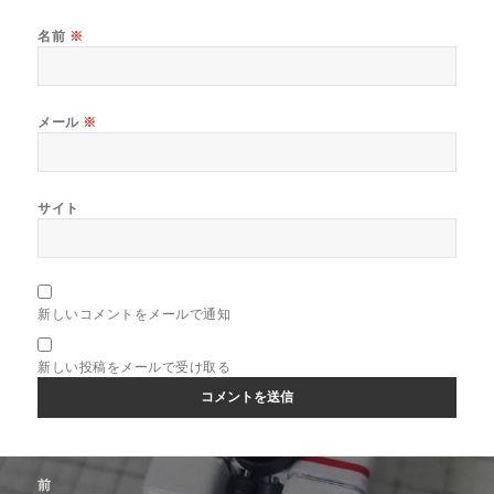
名前
※
メール
※
サイト
新しいコメントをメールで通知
新しい投稿をメールで受け取る
投
前