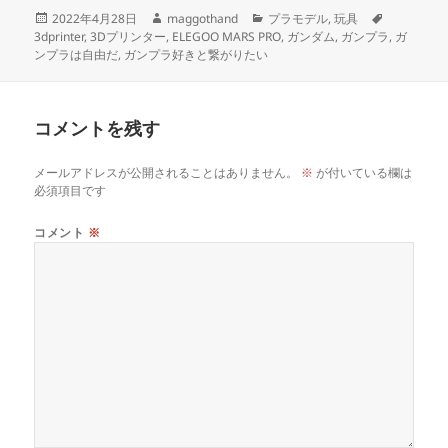
投
作
カ
タ
2022年4月28日
maggothand
プラモデル
,
玩具
稿
成
テ
グ
3dprinter
,
3Dプリンター
,
ELEGOO MARS PRO
,
ガンダム
,
ガンプラ
,
ガ
日:
者
ゴ
ンプラは自由だ
,
ガンプラ好きと繋がりたい
リ
ー
コメントを残す
メールアドレスが公開されることはありません。
※
が付いている欄は
必須項目です
コメント
※