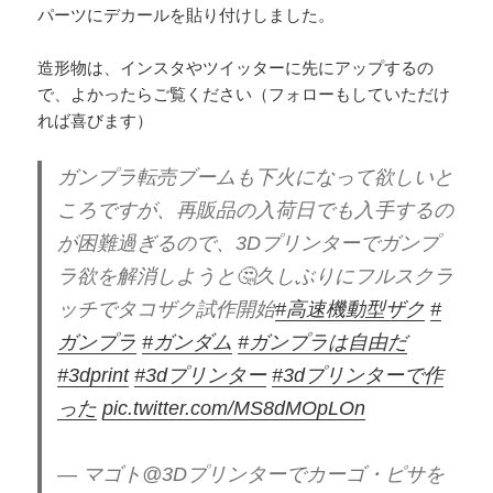
パーツにデカールを貼り付けしました。
造形物は、インスタやツイッターに先にアップするの
で、よかったらご覧ください（フォローもしていただけ
れば喜びます）
ガンプラ転売ブームも下火になって欲しいと
ころですが、再販品の入荷日でも入手するの
が困難過ぎるので、3Dプリンターでガンプ
ラ欲を解消しようと🤔久しぶりにフルスクラ
ッチでタコザク試作開始
#高速機動型ザク
#
ガンプラ
#ガンダム
#ガンプラは自由だ
#3dprint
#3dプリンター
#3dプリンターで作
った
pic.twitter.com/MS8dMOpLOn
— マゴト@3Dプリンターでカーゴ・ピサを