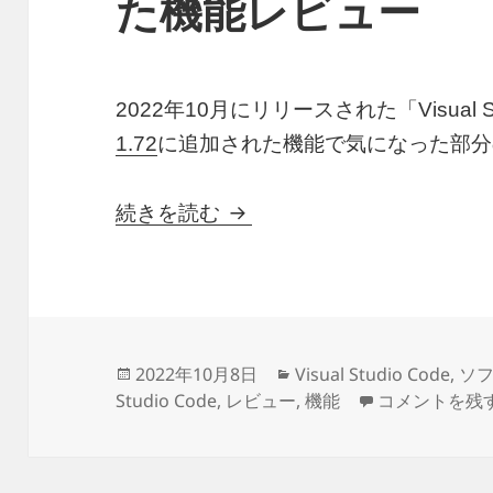
た機能レビュー
2022年10月にリリースされた「Visual St
1.72
に追加された機能で気になった部分
VisualStudioCode 1.
続きを読む
投
カ
2022年10月8日
Visual Studio Code
,
ソ
稿
テ
VisualStud
Studio Code
,
レビュー
,
機能
コメントを残
日:
ゴ
リ
ー