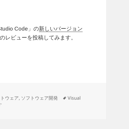
udio Code」の
新しいバージョン
のレビューを投稿してみます。
72 気になった機能レビュー
タ
フトウェア
,
ソフトウェア開発
Visual
ioCode 1.72 気になった機能レビュー に
グ
す