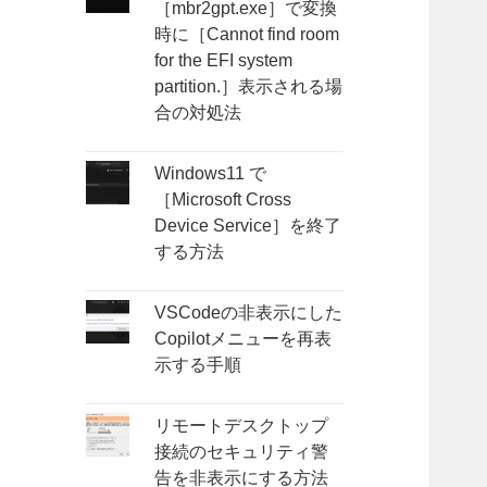
［mbr2gpt.exe］で変換
時に［Cannot find room
for the EFI system
partition.］表示される場
合の対処法
Windows11 で
［Microsoft Cross
Device Service］を終了
する方法
VSCodeの非表示にした
Copilotメニューを再表
示する手順
リモートデスクトップ
接続のセキュリティ警
告を非表示にする方法