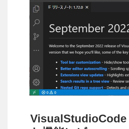
VisualStudioCod