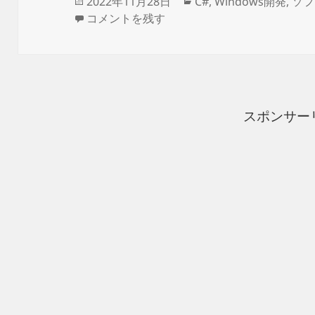
投
カ
2022年11月28日
C#
,
Windows開発
,
ソフ
稿
C#でイメージビューアーアプリを作ってみる
テ
コメントを残す
日:
ゴ
リ
ー
スポンサー