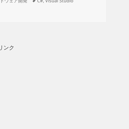
タ
トウェア開発
C#
,
Visual Studio
（その五）キーボードの矢印キーで画像の切り替え に
グ
リンク