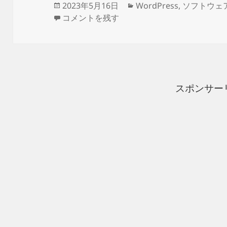
投
カ
2023年5月16日
WordPress
,
ソフトウェ
稿
WordPress管理画面でJetPackの統計情報
テ
コメントを残す
日:
ゴ
リ
ー
スポンサー