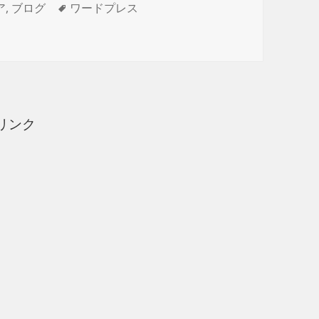
タ
ア
,
ブログ
ワードプレス
を日本語にする方法 に
グ
リンク