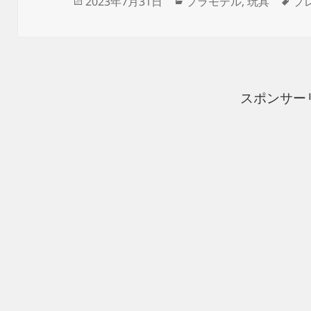
投
カ
タ
2023年7月31日
プラモデル
,
玩具
プ
稿
テ
グ
日:
ゴ
リ
ー
スポンサー