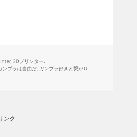
イ CARGO PISA（カーゴ・ピサ）製作日誌（37
inter
,
3Dプリンター
,
ガンプラは自由だ
,
ガンプラ好きと繋がり
ハサウェイ CARGO PISA（カーゴ・ピサ）製作日誌（37日
リンク