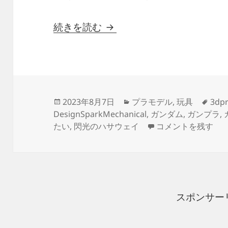
3Dプリント 閃光のハサウェ
続きを読む
投
カ
タ
2023年8月7日
プラモデル
,
玩具
3dpr
稿
テ
グ
DesignSparkMechanical
,
ガンダム
,
ガンプラ
,
日:
ゴ
3Dプリント 閃光の
たい
,
閃光のハサウェイ
コメントを残す
リ
ー
スポンサー