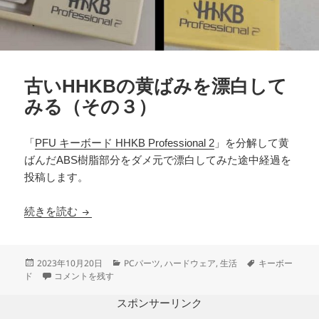
古いHHKBの黄ばみを漂白して
みる（その３）
「
PFU キーボード HHKB Professional 2
」を分解して黄
ばんだABS樹脂部分をダメ元で漂白してみた途中経過を
投稿します。
古いHHKBの黄ばみを漂白してみる（その３）
続きを読む
投
カ
タ
2023年10月20日
PCパーツ
,
ハードウェア
,
生活
キーボー
稿
古いHHKBの黄ばみを漂白してみる（その３） に
テ
グ
ド
コメントを残す
日:
ゴ
リ
スポンサーリンク
ー