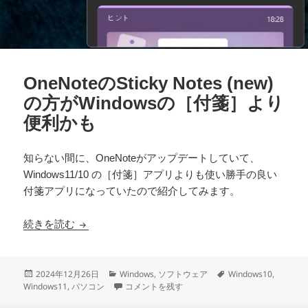
OneNoteのSticky Notes (new)
の方がWindowsの［付箋］より
便利かも
知らない間に、OneNoteがアップデートしていて、
Windows11/10 の［付箋］アプリよりも使い勝手の良い
付箋アプリになっていたので紹介してみます。
OneNoteのSticky Notes (new) の方がWind
続きを読む
投
カ
タ
2024年12月26日
Windows
,
ソフトウェア
Windows10
,
稿
テ
OneNoteのSticky Notes (new) の方がWin
グ
Windows11
,
パソコン
コメントを残す
日:
ゴ