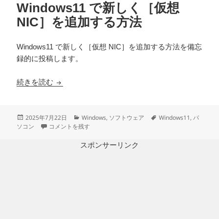
Windows11 で新しく［仮想
NIC］を追加する方法
Windows11 で新しく［仮想 NIC］を追加する方法を備忘
録的に投稿します。
Windows11 で新しく［仮想 NIC］を追加する方法
続きを読む
投
カ
タ
2025年7月22日
Windows
,
ソフトウェア
Windows11
,
パ
稿
Windows11 で新しく［仮想 NIC］を追加する方法 に
テ
グ
ソコン
コメントを残す
日:
ゴ
リ
スポンサーリンク
ー