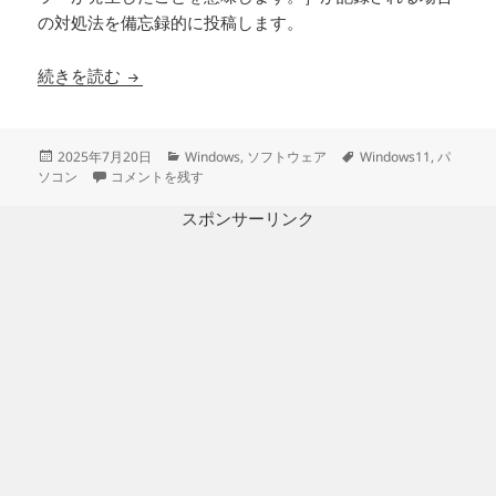
の対処法を備忘録的に投稿します。
Windows11 で［チャネル RemoteDesktop
続きを読む
投
カ
タ
2025年7月20日
Windows
,
ソフトウェア
Windows11
,
パ
稿
Windows11 で［チャネル RemoteDesktopServices-
テ
グ
ソコン
コメントを残す
日:
ゴ
リ
スポンサーリンク
ー