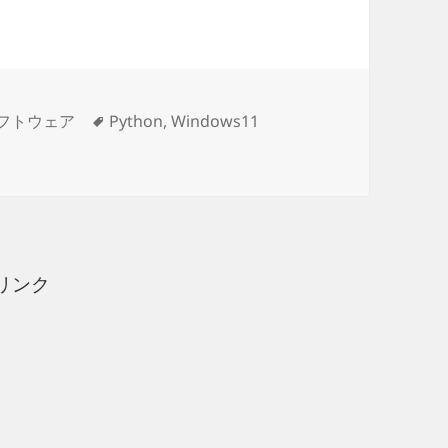
タ
フトウェア
Python
,
Windows11
Storeが表示される場合の対処法 に
グ
リンク