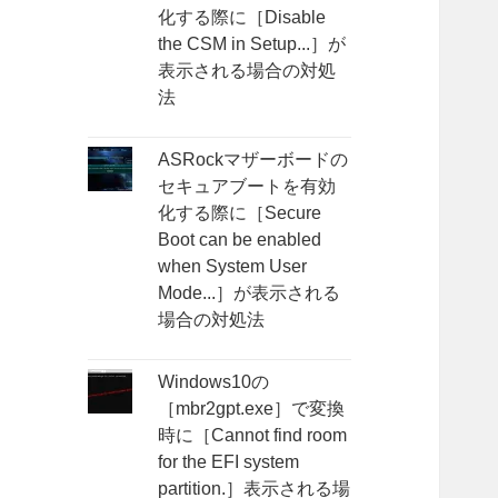
化する際に［Disable
the CSM in Setup...］が
表示される場合の対処
法
ASRockマザーボードの
セキュアブートを有効
化する際に［Secure
Boot can be enabled
when System User
Mode...］が表示される
場合の対処法
Windows10の
［mbr2gpt.exe］で変換
時に［Cannot find room
for the EFI system
partition.］表示される場