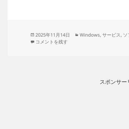
投
カ
2025年11月14日
Windows
,
サービス
,
ソ
稿
Pythonコマンドを実行するとMicrosoft 
テ
コメントを残す
日:
ゴ
リ
ー
スポンサー