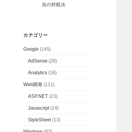
合の対処法
カテゴリー
Google
(145)
AdSense
(28)
Analytics
(16)
Web開発
(111)
ASP.NET
(23)
Javascript
(24)
StyleSheet
(13)
Windows
(83)