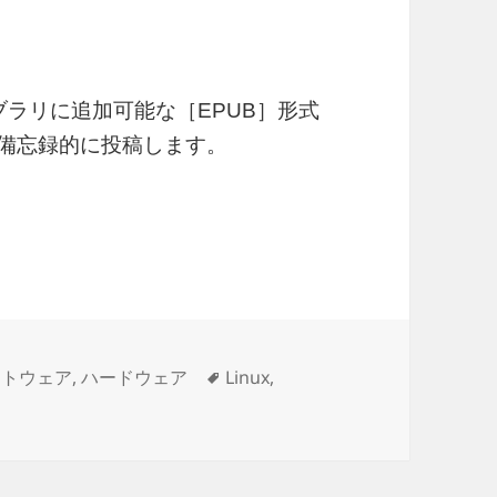
のライブラリに追加可能な［EPUB］形式
を備忘録的に投稿します。
るepubファイルを作成する
タ
フトウェア
,
ハードウェア
Linux
,
bファイルを作成する に
グ