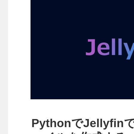
PythonでJellyf