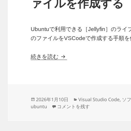
ァイルを作成する
Ubuntuで利用できる［Jellyfin］
のファイルをVSCodeで作成する手順
PythonでJellyfinで使え
続きを読む
投
カ
2026年1月10日
Visual Studio Code
,
ソ
稿
PythonでJellyfinで使えるepu
テ
ubuntu
コメントを残す
日:
ゴ
リ
ー