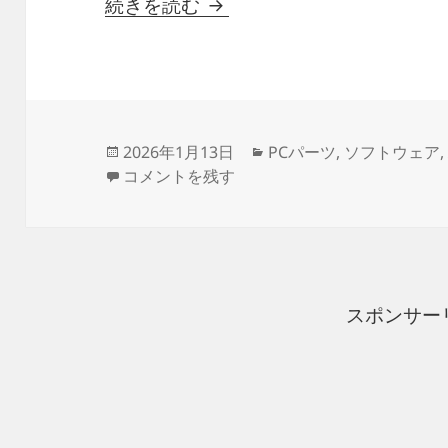
［VIA］で設定後に［Search
続きを読む
投
カ
2026年1月13日
PCパーツ
,
ソフトウェア
稿
［VIA］で設定後に［Searching for dev
テ
コメントを残す
日:
ゴ
リ
ー
スポンサー