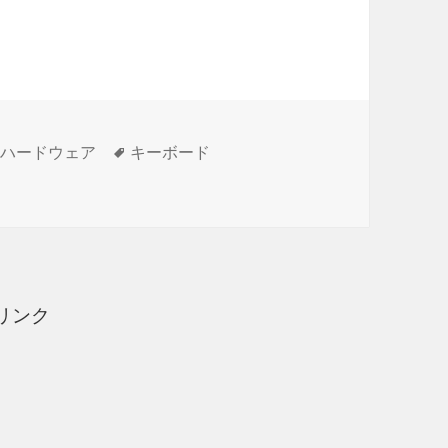
ing for devices…］表示される場合の対処法
タ
,
ハードウェア
キーボード
ices…］表示される場合の対処法 に
グ
リンク