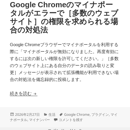
Google Chromeのマイナポー
タルがエラーで［多数のウェブ
サイト］の権限を求められる場
合の対処法
Google Chromeブラウザーでマイナポータルを利用する
際に「マイナポータルが無効になりました。再度有効に
するには次の新しい権限を許可してください。」［多数
のウェブサイト上にある自分のデータの読み取りと変
更］メッセージが表示されて拡張機能が利用できない場
合の対処法を備忘録的に投稿します。
Google Chromeのマイナポータルがエラー
続きを読む
投
カ
タ
2026年2月27日
生活
Google Chrome
,
プラグイン
,
マイ
稿
テ
Google Chromeのマイナポータルがエ
グ
ナポータル
,
マイナンバー
コメントを残す
日:
ゴ
リ