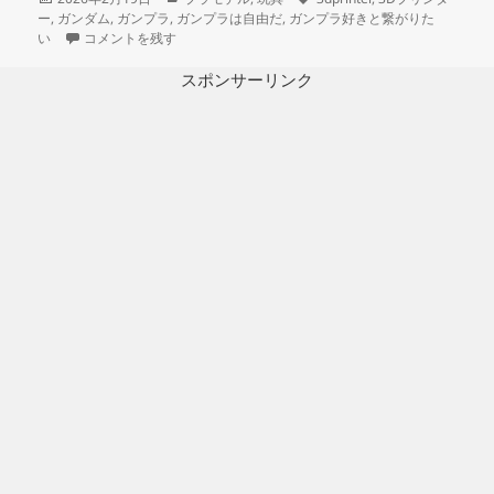
稿
テ
グ
ー
,
ガンダム
,
ガンプラ
,
ガンプラは自由だ
,
ガンプラ好きと繋がりた
日:
3Dプリント ホワイトベース 操縦ユニット 製作日誌（4日目）モック
ゴ
い
コメントを残す
リ
ー
スポンサーリンク