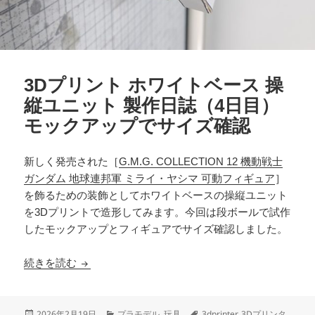
3Dプリント ホワイトベース 操
縦ユニット 製作日誌（4日目）
モックアップでサイズ確認
新しく発売された［
G.M.G. COLLECTION 12 機動戦士
ガンダム 地球連邦軍 ミライ・ヤシマ 可動フィギュア
］
を飾るための装飾としてホワイトベースの操縦ユニット
を3Dプリントで造形してみます。今回は段ボールで試作
したモックアップとフィギュアでサイズ確認しました。
3Dプリント ホワイトベース 操縦ユニット 製作
続きを読む
投
カ
タ
2026年2月19日
プラモデル
,
玩具
3dprinter
,
3Dプリンタ