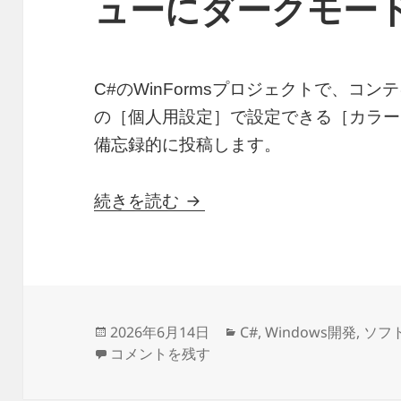
ューにダークモー
C#のWinFormsプロジェクトで、コン
の［個人用設定］で設定できる［カラー
備忘録的に投稿します。
C# WinFormsのコン
続きを読む
投
カ
2026年6月14日
C#
,
Windows開発
,
ソフ
稿
C# WinFormsのコンテキストメニューに
テ
コメントを残す
日:
ゴ
リ