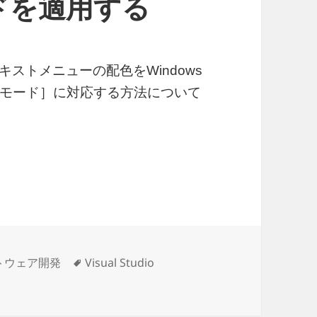
ドを適用する
テキストメニューの配色をWindows
モード］に対応する方法について
テキストメニューにダークモードを適用する
タ
トウェア開発
Visual Studio
ダークモードを適用する に
グ