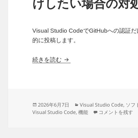
けしたい場合の対
Visual Studio CodeでGitHu
的に投稿します。
VSCodeで GitHubに
続きを読む
投
カ
2026年6月7日
Visual Studio Code
,
ソフ
稿
テ
VSCodeで Gi
Visual Studio Code
,
機能
コメントを残す
日:
ゴ
リ
ー