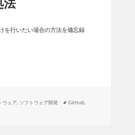
処法
bへの認証だけを行いたい場合の方法を備忘録
サインインだけしたい場合の対処法
タ
トウェア
,
ソフトウェア開発
GitHub
,
tHubにサインインだけしたい場合の対処法 に
グ