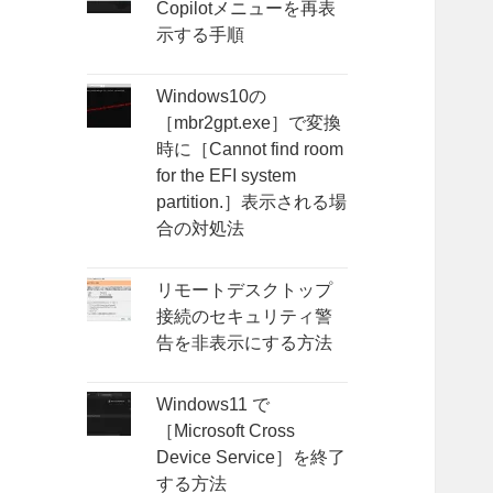
Copilotメニューを再表
示する手順
Windows10の
［mbr2gpt.exe］で変換
時に［Cannot find room
for the EFI system
partition.］表示される場
合の対処法
リモートデスクトップ
接続のセキュリティ警
告を非表示にする方法
Windows11 で
［Microsoft Cross
Device Service］を終了
する方法