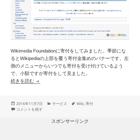
Wikimedia Foundationに寄付をしてみました。季節にな
るとWikipediaの上部を覆う寄付金集めのバナーです。左
側のメニューからいつでも寄付を受け付けているよう
で、小額ですが寄付をして見ました。
Wikipediaに寄付をしてみた
続きを読む
投
カ
タ
2016年11月7日
サービス
Wiki
,
寄付
稿
Wikipediaに寄付をしてみた に
テ
グ
コメントを残す
日:
ゴ
リ
スポンサーリンク
ー