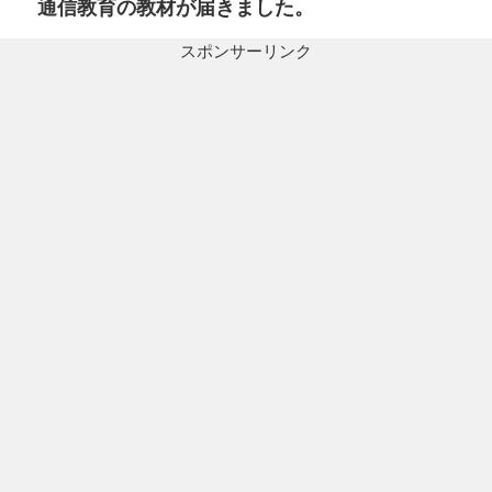
通信教育の教材が届きました。
次
シ
の
ョ
スポンサーリンク
投
ン
稿: