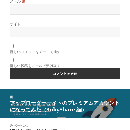
メール
※
サイト
新しいコメントをメールで通知
新しい投稿をメールで受け取る
投
前
稿
アップローダーサイトのプレミアムアカウント
前
ナ
になってみた（SubyShare 編）
の
ビ
投
ゲ
稿:
次ページへ
ー