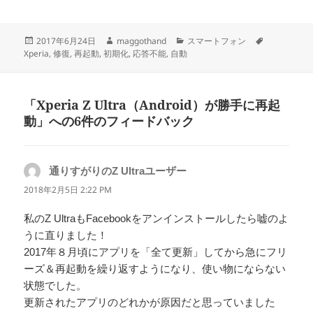
投
作
カ
タ
2017年6月24日
maggothand
スマートフォン
稿
成
テ
グ
Xperia
,
修復
,
再起動
,
初期化
,
応答不能
,
自動
日:
者
ゴ
リ
ー
「Xperia Z Ultra（Android）が勝手に再起
動」への6件のフィードバック
通りすがりのZ Ultraユーザー
よ
り:
2018年2月5日 2:22 PM
私のZ UltraもFacebookをアンインストールしたら嘘のよ
うに直りました！
2017年８月頃にアプリを「全て更新」してから急にフリ
ーズ＆再起動を繰り返すようになり、使い物にならない
状態でした。
更新されたアプリのどれかが原因だと思っていました