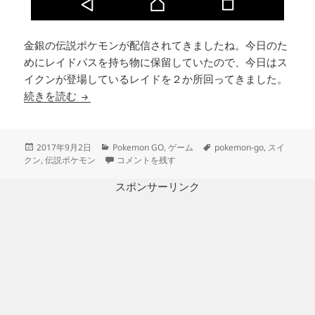
金銀の伝説ポケモンが配信されてきましたね。今日のた
めにレイドパスを持ち物に保留していたので、今日はス
イクンが登場しているレイドを２か所回ってきました。
ポケモンGO スイクン 速攻ゲットできた。
続きを読む
投
カ
タ
2017年9月2日
Pokemon GO
,
ゲーム
pokemon-go
,
スイ
稿
テ
ポケモンGO スイクン 速攻ゲットできた。 に
グ
クン
,
伝説ポケモン
コメントを残す
日:
ゴ
リ
スポンサーリンク
ー