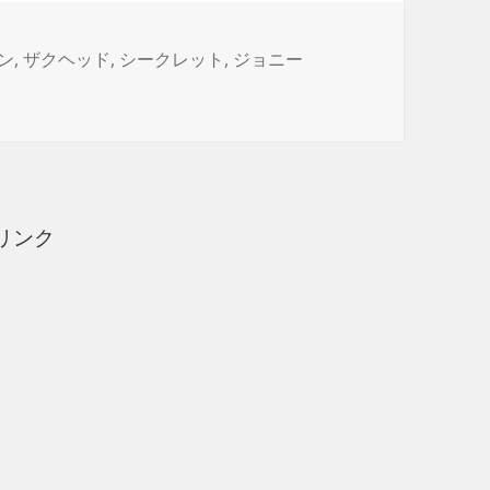
ン
,
ザクヘッド
,
シークレット
,
ジョニー
 2 大人買いの結果は に
リンク