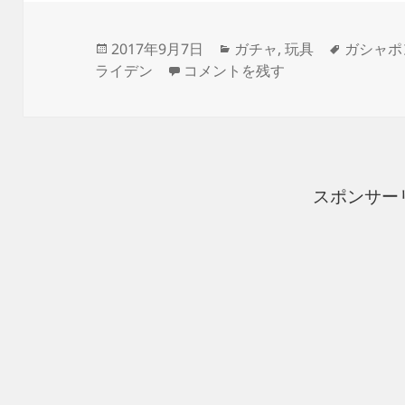
投
カ
タ
2017年9月7日
ガチャ
,
玩具
ガシャポ
稿
EXCEED MODEL ZAKU HEAD
テ
グ
ライデン
コメントを残す
日:
ゴ
リ
ー
スポンサー