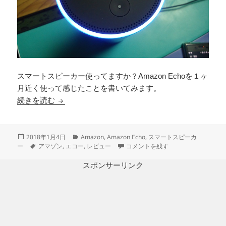
スマートスピーカー使ってますか？Amazon Echoを１ヶ
月近く使って感じたことを書いてみます。
Amazon Echo １ヶ月使って感じたこと
続きを読む
投
カ
2018年1月4日
Amazon
,
Amazon Echo
,
スマートスピーカ
稿
タ
テ
Amazon Echo １ヶ月使って感じた
ー
アマゾン
,
エコー
,
レビュー
コメントを残す
日:
グ
ゴ
リ
スポンサーリンク
ー