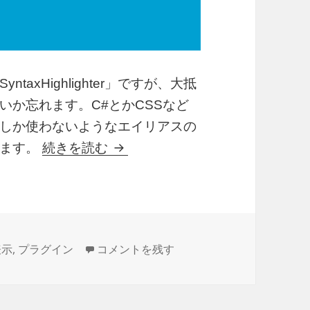
axHighlighter」ですが、大抵
いか忘れます。C#とかCSSなど
しか使わないようなエイリアスの
SyntaxHighlighterのエ
ります。
続きを読む
SyntaxHighlighterのエイリアス（
表示
,
プラグイン
コメントを残す