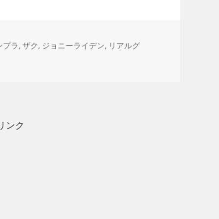
ンプラ
,
ザク
,
ジョニーライデン
,
リアルグ
NNY RIDDEN’S ZAKUII（4） に
リンク