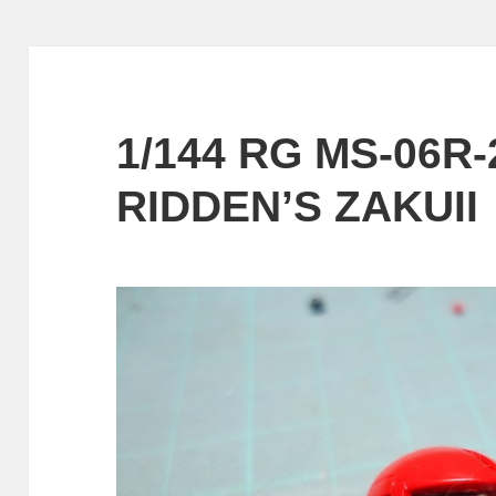
ー
1/144 RG MS-06R
RIDDEN’S ZAKUI