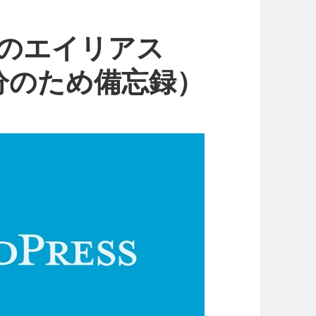
hterのエイリアス
分のため備忘録）