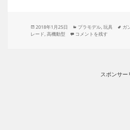
投
カ
タ
2018年1月25日
プラモデル
,
玩具
ガ
稿
1/144 RG MS-06R-2 JOH
テ
グ
レード
,
高機動型
コメントを残す
日:
ゴ
リ
ー
スポンサー