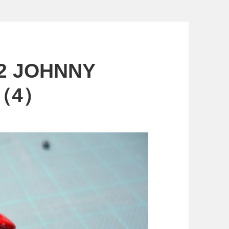
-2 JOHNNY
I（4）