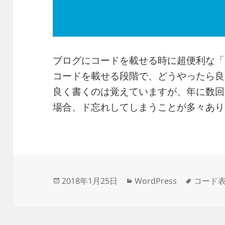
ブログにコードを載せる時に超便利な「Synt
コードを載せる段階で、どうやったら良
良く書くのは覚えていますが、年に数回
場合、ド忘れしてしまうことが多々あ
投
カ
タ
2018年1月25日
WordPress
コード
稿
テ
グ
日:
ゴ
リ