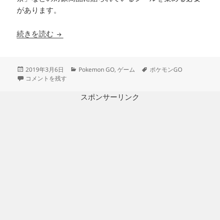
があります。
ポケモンGO スペシャル・ウィークエンド参加券
続きを読む
投
カ
タ
2019年3月6日
Pokemon GO
,
ゲーム
ポケモンGO
稿
ポケモンGO スペシャル・ウィークエンド参加券入手できた（伊藤園自販
テ
グ
コメントを残す
日:
ゴ
リ
スポンサーリンク
ー