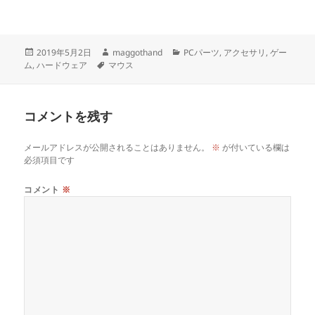
投
作
カ
2019年5月2日
maggothand
PCパーツ
,
アクセサリ
,
ゲー
稿
タ
成
テ
ム
,
ハードウェア
マウス
日:
グ
者
ゴ
リ
ー
コメントを残す
メールアドレスが公開されることはありません。
※
が付いている欄は
必須項目です
コメント
※