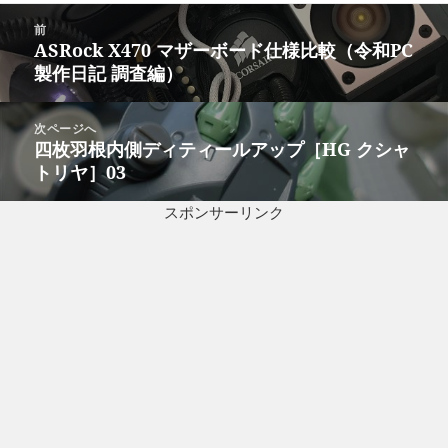
投
前
稿
ASRock X470 マザーボード仕様比較（令和PC
前
ナ
製作日記 調査編）
の
ビ
投
ゲ
稿:
次ページへ
ー
四枚羽根内側ディティールアップ［HG クシャ
次
シ
トリヤ］03
の
ョ
投
ン
スポンサーリンク
稿: