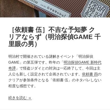
［依頼書 伍］不吉な予知夢 ク
リアならず（明治探偵GAME 千
里眼の男）
明治村で開催されている謎解きイベント「明治探偵
GAME」の第五弾です。昨年の「
明治探偵GAME 新時代
奇譚
」で怪盗ジダイとの対決は一応終了して、今回は主
人公も新しく設定されて企画されています。
依頼書 四
の
クリアが参加条件となる「依頼書 伍」のネタバレしない
程度な感想です。
［依頼書 伍］不吉な予知夢 クリアならず（明治探
続きを読む