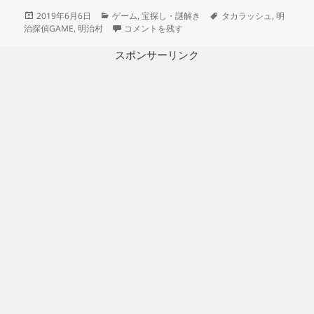
投
カ
タ
2019年6月6日
ゲーム
,
宝探し・謎解き
タカラッシュ
,
明
稿
テ
［依頼書 伍］不吉な予知夢 クリアならず（明治探偵
グ
治探偵GAME
,
明治村
コメントを残す
日:
ゴ
リ
スポンサーリンク
ー